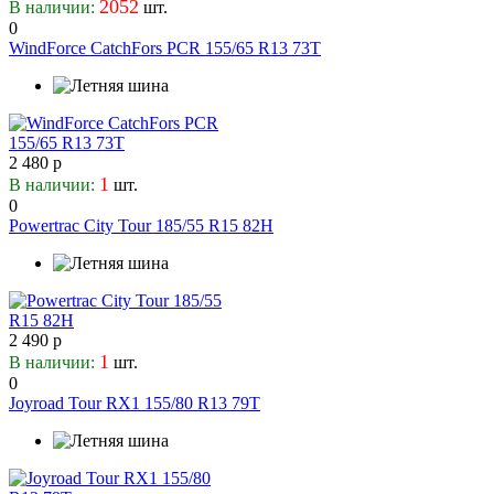
2052
В наличии:
шт.
Kinforest
0
Kingstar
WindForce CatchFors PCR 155/65 R13 73T
Kleber
Kormoran
Kumho
Kustone
2 480 р
Lakesea
1
В наличии:
шт.
Landsail
0
Landspider
Powertrac City Tour 185/55 R15 82H
Lanvigator
Lassa
Laufenn
Leao
2 490 р
Lexxis
1
В наличии:
шт.
Ling Long
0
Magnum
Joyroad Tour RX1 155/80 R13 79T
Marshal
Massimo
Matador
MaxTrek