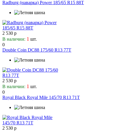
Rydanz
Radburg (наварка) Power 185/65 R15 88T
Saferich
Saffiro
Sailun
Samama
2 530 р
Satoya
1
В наличии:
шт.
Sava
0
Sonar
Double Coin DC88 175/60 R13 77T
Starmaxx
Sumaxx
Sumitomo
Sunfull
2 530 р
Sunny
1
В наличии:
шт.
Superia
0
Taurus
Royal Black Royal Mile 145/70 R13 71T
Tecnica
Three-A
Tigar
Toledo
2 530 р
Torque