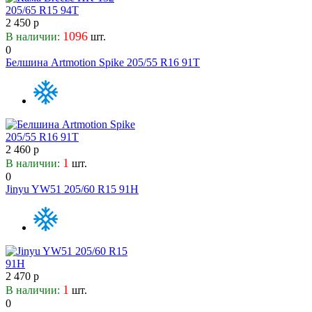
9.5
Firenza
2 450 р
Firestone
1096
В наличии:
шт.
Foman
0
Forceland
Белшина Artmotion Spike 205/55 R16 91T
Formula
Fortune
Fronway
Fulda
Fullrun
2 460 р
General
1
В наличии:
шт.
Ginell
0
Gislaved
Jinyu YW51 205/60 R15 91H
Giti
Goform
GoldStone
Goodride
Goodyear
2 470 р
Greentrac
1
В наличии:
шт.
Grenlander
0
Gripmax