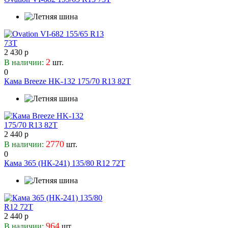
255
Autogreen
65
265
Avatyre
70
27
Bars
75
275
Barum
8.5
28
Bearway
2 430 р
80
285
2
В наличии:
шт.
BFGoodrich
82
0
29
Blacklion
85
Кама Breeze HK-132 175/70 R13 82T
295
Bontyre
9
30
Boto
9.5
305
Bridgestone
90
31
Cachland
315
Centara
2 440 р
32
2770
В наличии:
шт.
Chaoyang
0
325
Clear
Кама 365 (НК-241) 135/80 R12 72T
33
Collins (наварка)
335
Comforser
345
Compasal
35
Continental
355
Contyre
2 440 р
36
964
В наличии:
шт.
Cooper