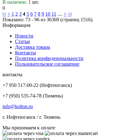
1
В наличии:
шт.
Tourador
0
Toyo
|<
<
1
2
3
4
5
6
7
8
9
10
11
....
>
>|
Tracmax
Показано: 73 - 96 из 36369 (страниц 1516).
Информация
Tri-Ace
Triangle
Новости
Tunga
Статьи
Unigrip
Доставка товара
Контакты
Uniroyal
Политика конфиденциальности
Viatti
Пользовательское соглашение
Vitour
контакты
Vittos
Vredestein
+7 950 517-00-22 (Нефтеюганск)
Wanda
+7 (950) 535-74-78 (Тюмень)
Wanli
Warrior
info@koltop.ru
Waterfall
г. Нефтеюганск / г. Тюмень
WestLake
Wideway
Мы принимаем к оплате
WindForce