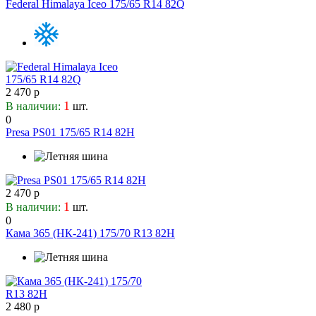
Federal Himalaya Iceo 175/65 R14 82Q
GT Radial
Habilead
Haida
Hankook
Headway
2 470 р
Hifly
1
В наличии:
шт.
Hilo
0
Horizon
Presa PS01 175/65 R14 82H
Ikon Tyres
Ilink
Imperial
2 470 р
Infinity
1
В наличии:
шт.
Jesstire
0
Jinyu
Кама 365 (НК-241) 175/70 R13 82H
Journey
Joyroad
JPlanet
Kapsen
2 480 р
Kenda