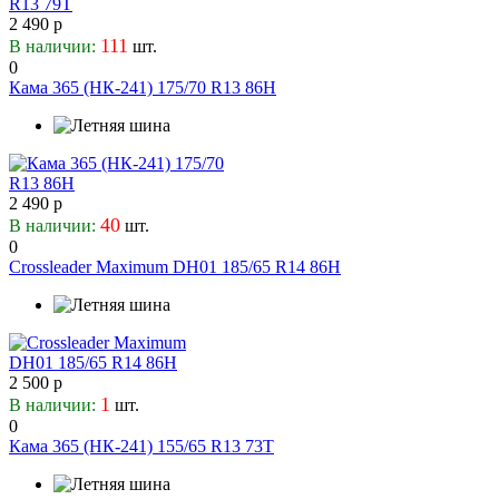
2 490 р
Maxxis
111
В наличии:
шт.
Mazzini
0
Michelin
Кама 365 (НК-241) 175/70 R13 86H
Mickey Thompson
Mileking
Minerva
Minnell
2 490 р
Mirage
40
В наличии:
шт.
Nankang
0
Neolin
Crossleader Maximum DH01 185/65 R14 86H
Nereus
Neuton
Nexen-Roadstone
Nitto
2 500 р
Nokian Tyres
1
В наличии:
шт.
NorTec
0
Onyx
Кама 365 (НК-241) 155/65 R13 73T
Orium
Otani