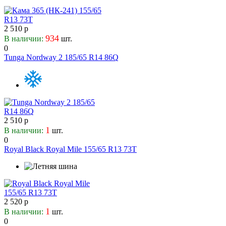
Ovation
Pace
2 510 р
Petlas
934
В наличии:
шт.
Pirelli
0
Pneus (наварка)
Tunga Nordway 2 185/65 R14 86Q
Powertrac
Premiorri
Presa
Profil (наварка)
Radburg (наварка)
2 510 р
Rapid
1
В наличии:
шт.
Razi Tire
0
Roadcruza
Royal Black Royal Mile 155/65 R13 73T
RoadKing
Roadmarch
Roadx
Rockblade
2 520 р
Rotalla
1
В наличии:
шт.
Royal Black
0