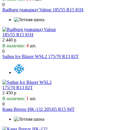
0
37
Cordiant
Radburg (наварка) Valour 185/55 R15 81H
38
Crossleader
38.5
CST
385
Davanti
39
Delinte
40
Delmax
2 440 р
42
4
В наличии:
шт.
Diamondback
0
425
Dmack
Sailun Ice Blazer WSL2 175/70 R13 82T
5
Double Coin
5.5
Double Star
6
Doupro
6.45
Dunlop
6.5
Duraturn
6.7
2 450 р
Dynamo
1
В наличии:
7
шт.
Evergreen
0
7.5
Falken
Кама Breeze HK-132 205/65 R15 94T
8.25
Farroad
8.5
Federal
9
Firemax