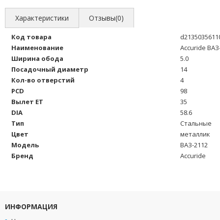
Характеристики
Отзывы(0)
Код товара
d2135035611
Наименование
Accuride ВАЗ-
Ширина обода
5.0
Посадочный диаметр
14
Кол-во отверстий
4
PCD
98
Вылет ET
35
DIA
58.6
Тип
Стальные
Цвет
металлик
Модель
ВАЗ-2112
Бренд
Accuride
ИНФОРМАЦИЯ