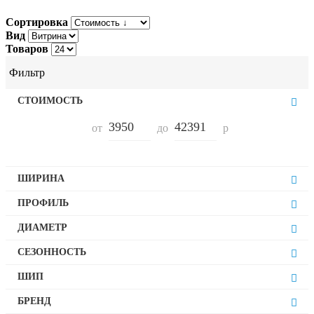
Сортировка
Вид
Товаров
Фильтр
СТОИМОСТЬ
от
до
р
ШИРИНА
140
ПРОФИЛЬ
16
0
ДИАМЕТР
18
15
200
10
СЕЗОННОСТЬ
50
21
15
55
Всесезонные
23
ШИП
8
6
300
9
Нешип
7
БРЕНД
4.5