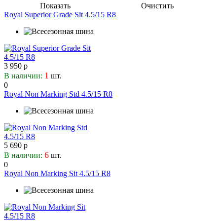
70
Royal
Показать
Очистить
5
8
Royal Superior Grade Sit 4.5/15 R8
6.5
9
8.15
3 950 р
1
В наличии:
шт.
0
Royal Non Marking Std 4.5/15 R8
5 690 р
6
В наличии:
шт.
0
Royal Non Marking Sit 4.5/15 R8