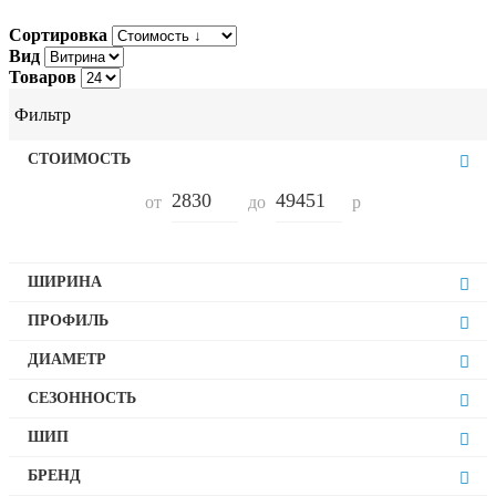
Сортировка
Вид
Товаров
Фильтр
СТОИМОСТЬ
от
до
р
ШИРИНА
175
ПРОФИЛЬ
185
40
ДИАМЕТР
195
45
205
13
СЕЗОННОСТЬ
50
215
14
55
Всесезонные
225
ШИП
15
60
Зимние
235
16
Нешип
65
БРЕНД
Летние
245
17
Шип