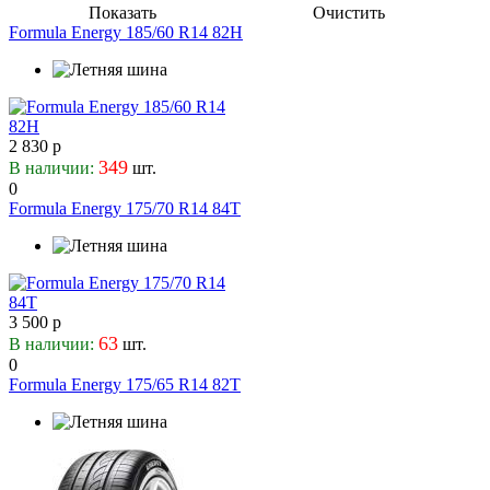
70
Formula
Показать
Очистить
265
17.5
75
Formula Energy 185/60 R14 82H
295
18
80
315
19
385
22
22.5
2 830 р
349
В наличии:
шт.
0
Formula Energy 175/70 R14 84T
3 500 р
63
В наличии:
шт.
0
Formula Energy 175/65 R14 82T