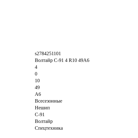
s2784251101
Волтайр С-91 4 R10 49A6
4
0
10
49
A6
Всесезонные
Нешип
С-91
Волтайр
Спецтехника