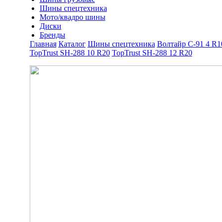
Шины спецтехника
Мото/квадро шины
Диски
Бренды
Главная
Каталог
Шины спецтехника
Волтайр С-91 4 R1
TopTrust SH-288 10 R20
TopTrust SH-288 12 R20