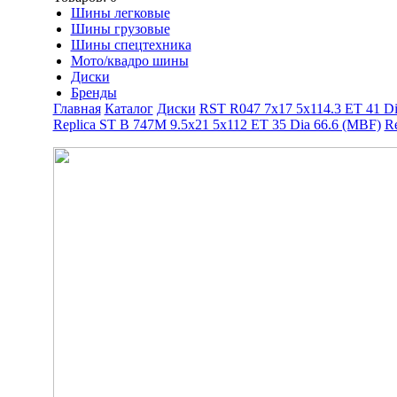
Шины легковые
Шины грузовые
Шины спецтехника
Мото/квадро шины
Диски
Бренды
Главная
Каталог
Диски
RST R047 7x17 5x114.3 ET 41 Di
Replica ST B 747M 9.5x21 5x112 ET 35 Dia 66.6 (MBF)
R