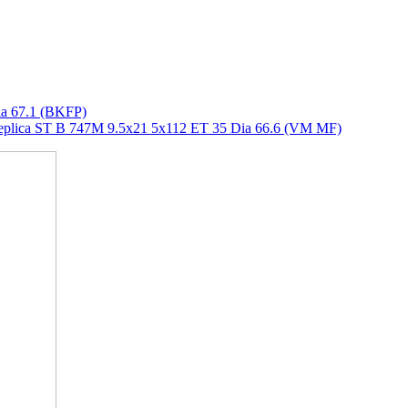
a 67.1 (BKFP)
eplica ST B 747M 9.5x21 5x112 ET 35 Dia 66.6 (VM MF)