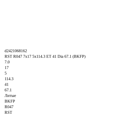
d2421068162
RST R047 7x17 5x114.3 ET 41 Dia 67.1 (BKFP)
7.0
17
5
114.3
41
67.1
Литые
BKFP
R047
RST